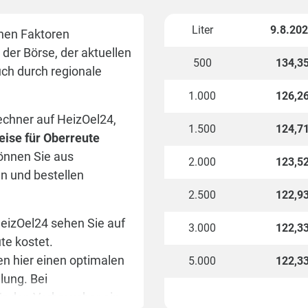
Liter
9.8.20
hen Faktoren
der Börse, der aktuellen
500
134,3
uch durch regionale
1.000
126,2
echner auf HeizOel24,
1.500
124,7
eise für Oberreute
können Sie aus
2.000
123,5
n und bestellen
2.500
122,9
HeizOel24 sehen Sie auf
3.000
122,3
ute kostet.
en hier einen optimalen
5.000
122,3
lung. Bei
ür den Verbraucher ein