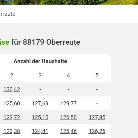
rreute
ise
für 88179 Oberreute
Anzahl der Haushalte
2
3
4
5
130,42
-
-
-
125,60
127,69
129,77
-
123,72
125,10
126,50
127,85
123,38
124,41
125,46
126,26