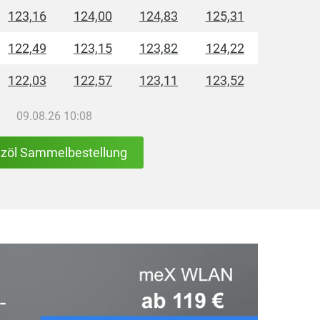
123,16
124,00
124,83
125,31
122,49
123,15
123,82
124,22
122,03
122,57
123,11
123,52
09.08.26 10:08
izöl Sammelbestellung