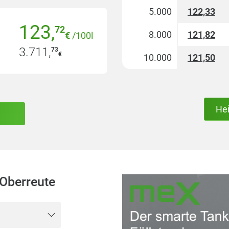
5.000
122,33
123
,
72
8.000
121,82
€
/100l
3.711
,
73
€
10.000
121,50
He
Oberreute