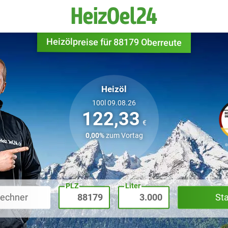
Heizölpreise für 88179 Oberreute
Heizöl
100l 09.08.26
122,33
€
0,00%
zum Vortag
PLZ
Liter
rechner
St