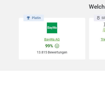
Welche
Platin
Si
BayWa AG
Tr
99%
13.815 Bewertungen