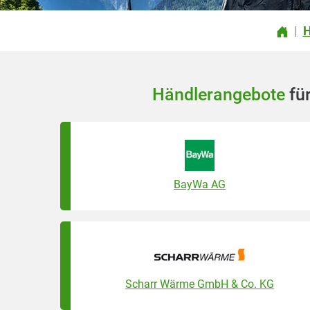
H
|
Händlerangebote
für
BayWa AG
Scharr Wärme GmbH & Co. KG