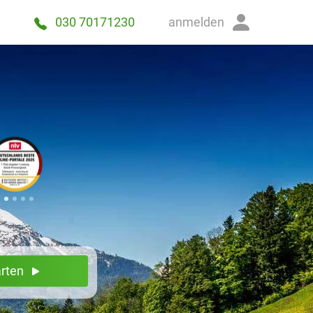
anmelden
030 70171230
arten