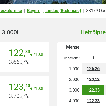
eizölpreise
Bayern
Lindau (Bodensee)
88179 Obe
|
|
|
 3.000l
Heizölpre
Menge
122
,
33
€
/100l
1
Gesamtliter
3.669
,
96
€
126,26
1.000
2.000
123,52
123
,
40
€
/100l
3.000
122,33
3.702
,
09
€
4.000
122,33