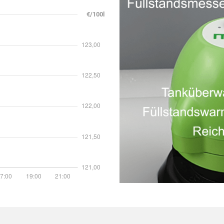
€/100l