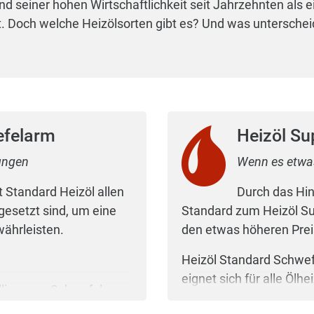
und seiner hohen Wirtschaftlichkeit seit Jahrzehnten als e
och welche Heizölsorten gibt es? Und was unterscheidet
efelarm
Heizöl Su
zungen
Wenn es etwas
 Standard Heizöl allen
Durch das Hi
gesetzt sind, um eine
Standard zum Heizöl Sup
währleisten.
den etwas höheren Prei
Heizöl Standard Schwefe
eignet sich für alle Ölh
lligramm Schwefel pro
Super tanken? Weil gute