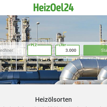
PLZ
Liter
rechner
St
Heizölsorten