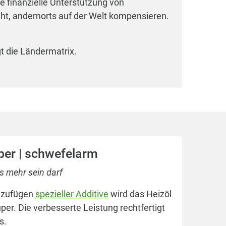
e finanzielle Unterstützung von
e Produktunterschiede zwischen Diesel und
eht, andernorts auf der Welt kompensieren.
n drei Faktoren:
: Der deutlich höhere Dieselpreis ergibt
t die Ländermatrix.
rbelastung. Die Mineralölsteuer auf Diesel
o 1.000 Liter. Leichtes Heizöl wird in
iglich 61,40 € pro 1.000 Liter besteuert
016). Um Missbrauch bzw.
g vorzubeugen, wird Heizöl rot eingefärbt
mischen Marker versehen, der sehr lange
geringer Konzentration nachweisbar ist.
per | schwefelarm
 Steigerung der Cetanzahl (Zündfähigkeit)
 mehr sein darf
rieseitig mit entsprechenden Diesel
. Im Winter wird Diesel standardmäßig auch
nzufügen
spezieller Additive
wird das Heizöl
 additiviert. Beim Heizöl ist dies nicht der
er. Die verbesserte Leistung rechtfertigt
 der Kälteresistenz geschieht zum Teil
s.