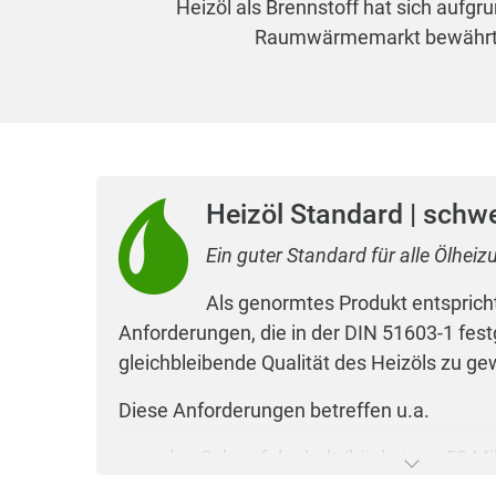
Heizöl als Brennstoff hat sich aufgr
Raumwärmemarkt bewährt. D
Heizöl Standard | schw
Ein guter Standard für alle Ölhei
Als genormtes Produkt entspricht
Anforderungen, die in der DIN 51603-1 fest
gleichbleibende Qualität des Heizöls zu ge
Diese Anforderungen betreffen u.a.
den Schwefelgehalt (höchstens 50 Mi
Kilogramm Heizöl),