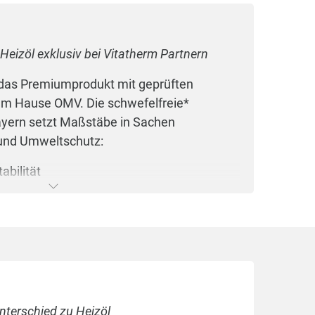
rn und Düsen verantwortlich.
l, Spar Heizöl, Optiplus, Heizöl Plus,
eizöl exklusiv bei Vitatherm Partnern
 das Premiumprodukt mit geprüften
em Hause OMV. Die schwefelfreie*
yern setzt Maßstäbe in Sachen
 und Umweltschutz:
abilität
schutz
iziente Verbrennung
gskosten
sdauer Ihrer Ölheizung
nterschied zu Heizöl