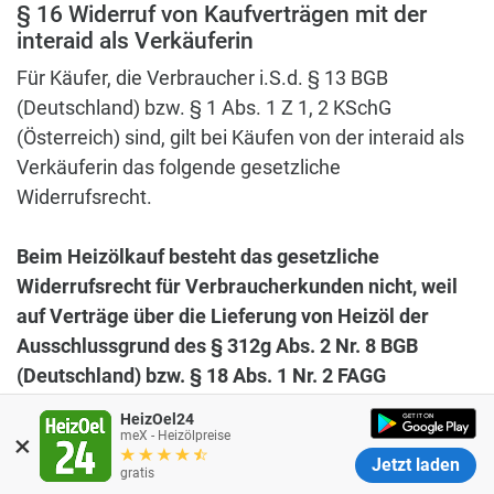
§ 16 Widerruf von Kaufverträgen mit der
interaid als Verkäuferin
Für Käufer, die Verbraucher i.S.d. § 13 BGB
(Deutschland) bzw. § 1 Abs. 1 Z 1, 2 KSchG
(Österreich) sind, gilt bei Käufen von der interaid als
Verkäuferin das folgende gesetzliche
Widerrufsrecht.
Beim Heizölkauf besteht das gesetzliche
Widerrufsrecht für Verbraucherkunden nicht, weil
auf Verträge über die Lieferung von Heizöl der
Ausschlussgrund des § 312g Abs. 2 Nr. 8 BGB
(Deutschland) bzw. § 18 Abs. 1 Nr. 2 FAGG
(Österreich) anwendbar ist. Verbraucher können
HeizOel24
ihre auf Abschluss des Vertrages gerichtete
×
meX - Heizölpreise
Willenserklärung also nicht widerrufen.
Der Preis
Jetzt laden
Warnung:
Fake-Shops mit Vorkasse
gratis