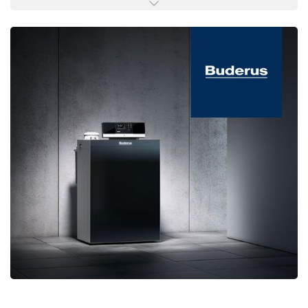
Brennwertkessel und Wärmepumpen daher
das optimale Austauschsystem.
Die Vorteile auf einem Blick:
hocheffiziente Öl-Brennwerttechnik, ideal für
die Modernisierung dank
Anschlusskompatibilität
Logano plus KB195iT als kompakte Lösung
mit hohem Warmwasserkomfort durch
integrierten 120-Liter-Warmwasserspeicher
von Öl auf Gas jederzeit problemlos durch
Brennerwechsel umrüstbar
AluGuss-Wärmetauscher mit ALU plus
Technologie und 10 Jahre
Wärmetauschergarantie
kompakte, leichte Bauweise und gute