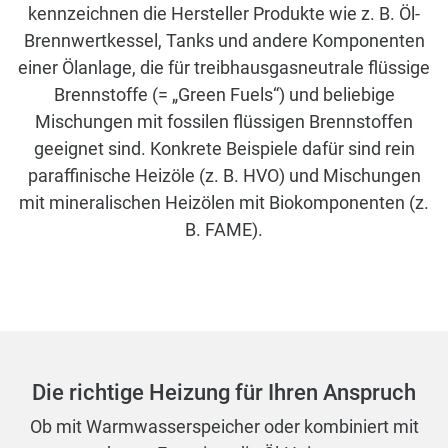
kennzeichnen die Hersteller Produkte wie z. B. Öl-
einschließlich Heizöl EL A Bio 10**
Brennwertkessel, Tanks und andere Komponenten
Betrieb mit treibhausgasreduzierten
einer Ölanlage, die für treibhausgasneutrale flüssige
flüssigen Energieträgern möglich
Brennstoffe (= „Green Fuels“) und beliebige
Alle Informationen zum Logano plus GB125
Mischungen mit fossilen flüssigen Brennstoffen
geeignet sind. Konkrete Beispiele dafür sind rein
paraffinische Heizöle (z. B. HVO) und Mischungen
mit mineralischen Heizölen mit Biokomponenten (z.
B. FAME).
Die richtige Heizung für Ihren Anspruch
Ob mit Warmwasserspeicher oder kombiniert mit