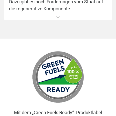
Dazu gibt es noch Förderungen vom Staat auf
die regenerative Komponente.
Die Vorteile auf einem Blick:
Leistungsbereich bis 60 kW und eine hohe
jahreszeitbedingte Raumheizungs-
Energieeffizienz von bis zu 90 %
robustes, bewährtes Kesselkonzept mit
korrosionsbeständigem Brennwert-
Wärmetauscher und Blaubrenner für
hocheffiziente Verbrennung
raumluftunabhängiger Betrieb (bis 49 kW)
möglich
intuitive Bedienung mit Logamatic MC110
und der Systembedieneinheit Logamatic
RC310
Mit dem „Green Fuels Ready“- Produktlabel
geeignet für alle Heizölqualitäten