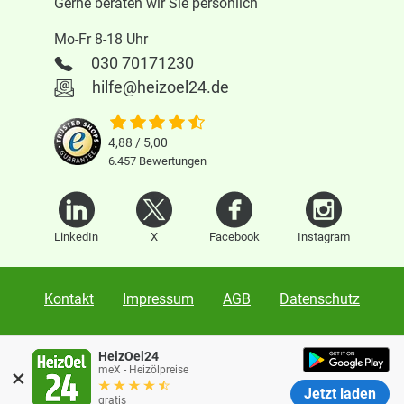
Gerne beraten wir Sie persönlich
Mo-Fr 8-18 Uhr
030 70171230
hilfe@heizoel24.de
4,88 / 5,00
6.457
Bewertungen
LinkedIn
X
Facebook
Instagram
Kontakt
Impressum
AGB
Datenschutz
Presse
Hilfe/FAQ
Über uns
Händler werden
HeizOel24
×
meX - Heizölpreise
Jetzt laden
Warnung:
Fake-Shops mit Vorkasse
Karriere
Vertrag widerrufen
gratis