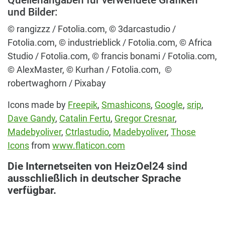
Quellenangaben für verwendete Grafiken
und Bilder:
© rangizzz / Fotolia.com, © 3darcastudio /
Fotolia.com, © industrieblick / Fotolia.com, © Africa
Studio / Fotolia.com, © francis bonami / Fotolia.com,
© AlexMaster, © Kurhan / Fotolia.com, ©
robertwaghorn / Pixabay
Icons made by
Freepik
,
Smashicons
,
Google
,
srip
,
Dave Gandy
,
Catalin Fertu
,
Gregor Cresnar
,
Madebyoliver
,
Ctrlastudio
,
Madebyoliver
,
Those
Icons
from
www.flaticon.com
Die Internetseiten von HeizOel24 sind
ausschließlich in deutscher Sprache
verfügbar.