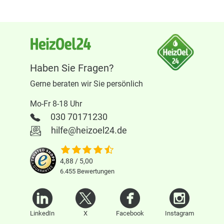
Litern Fassungsvermögen müssen alle 5
Jahre geprüft werden. In
Wasserschutzgebieten werden
oberirdische Tanks mit einem
Fassungsvermögen von 1.000 Litern alle 5
Haben Sie Fragen?
Jahre geprüft.
Gerne beraten wir Sie persönlich
Die Sachverständigen-Prüfung wird
Mo-Fr 8-18 Uhr
abschließend mit einer Prüfplakette
030 70171230
dokumentiert.
hilfe@heizoel24.de
Zu kompliziert?
4,88 / 5,00
Eigentlich nicht!
6.455
Bewertungen
Unabhängig von der Verordnungen und
Gesetzten ist der Eigentümer/Betreiber eines
Heizöltanks natürlich für die Sicherheit und
LinkedIn
X
Facebook
Instagram