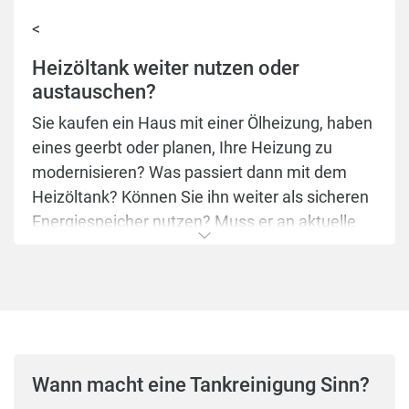
<
Heizöltank weiter nutzen oder
austauschen?
Sie kaufen ein Haus mit einer Ölheizung, haben
eines geerbt oder planen, Ihre Heizung zu
modernisieren? Was passiert dann mit dem
Heizöltank? Können Sie ihn weiter als sicheren
Energiespeicher nutzen? Muss er an aktuelle
gesetzliche Anforderungen angepasst werden?
Oder sollten Sie ihn austauschen?
Diese Fragen regelt u.a. das
Gebäudeenergiegesetz (GEG), das im Interesse
der energie- und klimapolitischen Ziele der
Wann macht eine Tankreinigung Sinn?
Bundesregierung sicherstellen soll, den Anteil
an erneuerbaren Energien im