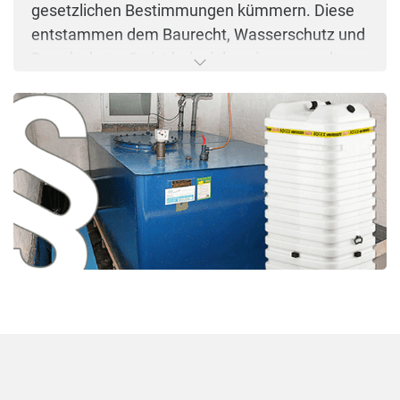
gesetzlichen Bestimmungen kümmern. Diese
entstammen dem Baurecht, Wasserschutz und
Brandschutz. So ist beispielsweise geregelt,
wann ein Tank durch einen Sachverständigen
geprüft werden muss oder was Tankwagen-
Fahrer und Verbraucher bei einer Heizöl-
Lieferung beachten müssen. Sollte die Anlage
wiederkehrend prüfpflichtig sein, muss der
Betreiber rechtzeitig einen Sachverständigen
zur Überprüfung der Anlage beauftragen.