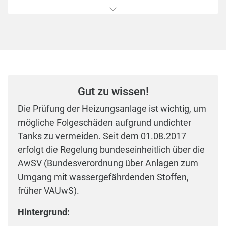
In Zusammenarbeit mit tankschutz Fago bietet
HeizOel24 einen
Tank- und Technik-Check
an.
Jetzt kostenloses Angebot anfragen
Stellen Sie Unsere Sicherheitsspezialisten für
Gut zu wissen!
Ihren Heizöltank melden sich telefonisch mit
einer kostenlosen und unverbindlichen
Die Prüfung der Heizungsanlage ist wichtig, um
Beratung.
mögliche Folgeschäden aufgrund undichter
Tanks zu vermeiden. Seit dem 01.08.2017
Die tankschutz Fago GmbH ist
erfolgt die Regelung bundeseinheitlich über die
Tankreinigungsfachbetrieb nach § 19 l WHG
AwSV (Bundesverordnung über Anlagen zum
(Wasserhaushaltsgesetz).
Umgang mit wassergefährdenden Stoffen,
früher VAUwS).
Hintergrund: