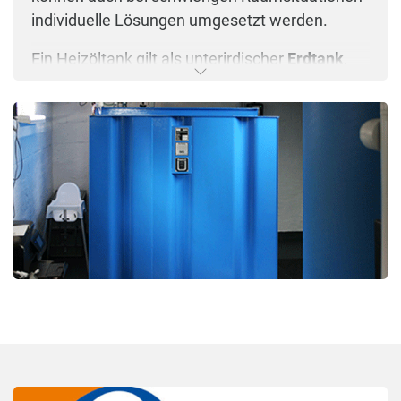
individuelle Lösungen umgesetzt werden.
Ein Heizöltank gilt als unterirdischer
Erdtank
,
wenn er ganz oder teilweise im Erdreich
eingebettet ist. Am häufigsten werden
werksgefertigte zylindrische Tanks aus Stahl
und kugelförmige Tanks aus
glasfaserverstärktem Kunststoff (GFK) für die
unterirdische Lagerung von Heizöl eingesetzt.
Sie haben zur Reinigung und Wartung den
sogenannten Domschacht als
Einstiegsöffnung.