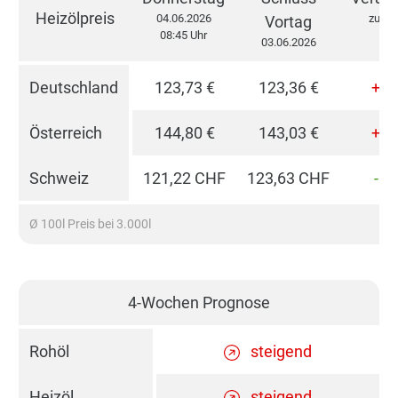
Heizölpreis
04.06.2026
zum V
Vortag
08:45 Uhr
03.06.2026
Deutschland
123,73 €
123,36 €
+0,
Österreich
144,80 €
143,03 €
+1,
Schweiz
121,22 CHF
123,63 CHF
-1,
Ø 100l Preis bei 3.000l
4-Wochen Prognose
Rohöl
steigend
Heizöl
steigend