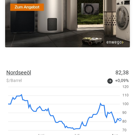
Nordseeöl
82,38
$/Barrel
+0,09%