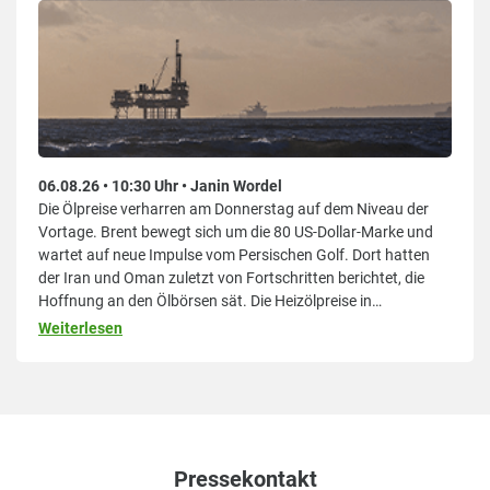
06.08.26 • 10:30 Uhr • Janin Wordel
Die Ölpreise verharren am Donnerstag auf dem Niveau der
Vortage. Brent bewegt sich um die 80 US-Dollar-Marke und
wartet auf neue Impulse vom Persischen Golf. Dort hatten
der Iran und Oman zuletzt von Fortschritten berichtet, die
Hoffnung an den Ölbörsen sät. Die Heizölpreise in
Deutschland, Österreich und der Schweiz bewegen sich am
Weiterlesen
Vormittag wenig und halten aktuell ihr Vortagesniveau.Die
Ölpreise
Pressekontakt