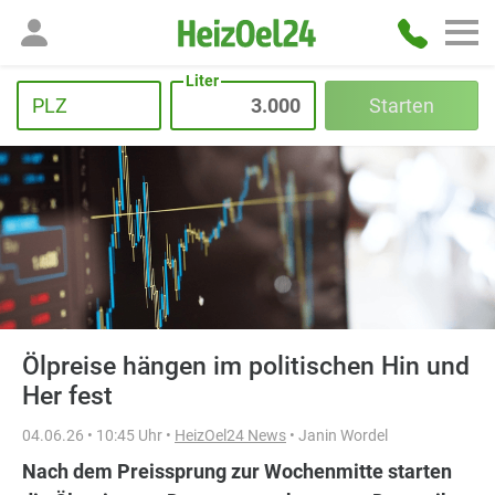
Liter
PLZ
Starten
Ölpreise hängen im politischen Hin und
Her fest
04.06.26 • 10:45 Uhr •
HeizOel24 News
• Janin Wordel
Nach dem Preissprung zur Wochenmitte starten