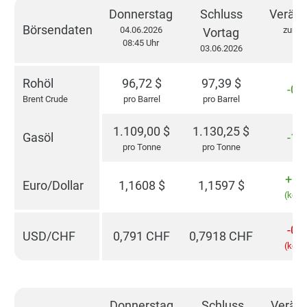
Donnerstag
Schluss
Verän
Börsendaten
04.06.2026
zum V
Vortag
08:45 Uhr
03.06.2026
Rohöl
96,72
$
97,39
$
-0,
Brent Crude
pro Barrel
pro Barrel
1.109,00
$
1.130,25
$
Gasöl
-1,
pro Tonne
pro Tonne
+0,
Euro/Dollar
1,1608
$
1,1597
$
(kons
-0,
USD/CHF
0,791
CHF
0,7918
CHF
(kons
Donnerstag
Schluss
Verän