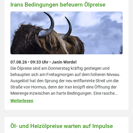
Irans Bedingungen befeuern Ölpreise
07.08.26 • 09:33 Uhr • Janin Wordel
Die Ölpreise sind am Donnerstag kräftig gestiegen und
behaupten sich am Freitagmorgen auf dem höheren Niveau.
Ausgelöst hat den Sprung der neu entflammte Streit um die
Straße von Hormus, denn der Iran knüpft eine Öffnung der
Meerenge inzwischen an harte Bedingungen. Eine rasche
Einigung mit Washington rückt damit in weite Ferne. Mit den
Weiterlesen
Heizölpreisen geht es damit erstmal wieder nach oben. Im
Durchschnitt
Öl- und Heizölpreise warten auf Impulse