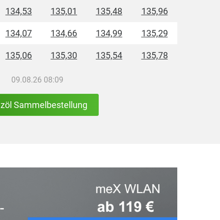
134,53
135,01
135,48
135,96
134,07
134,66
134,99
135,29
135,06
135,30
135,54
135,78
09.08.26 08:09
izöl Sammelbestellung