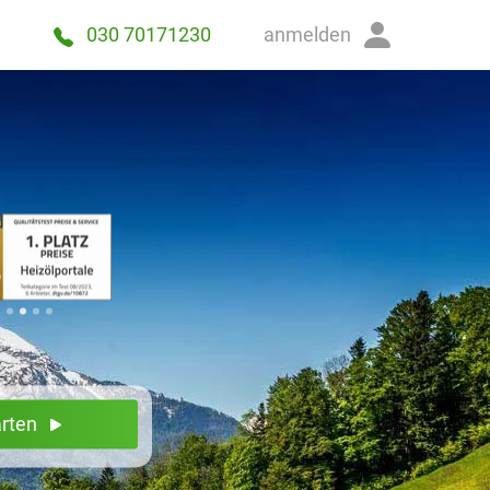
anmelden
030 70171230
arten