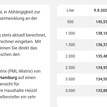
Liter
9.8.20
, in Abhängigkeit zur
isentwicklung an der
500
145,5
1.000
138,1
stets aktuell berechnet,
rechner eingeben. Mit
1.500
136,3
nnen Sie direkt das
wischen den
2.000
135,4
2.500
134,9
atrix (PML-Matrix) von
r Hamburg
auf einen
3.000
134,5
rsicht für
ere Haushalte Heizöl
5.000
133,8
elbesteller ein sehr