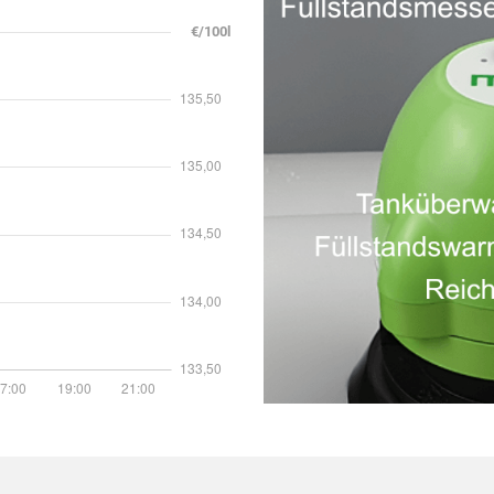
€/100l