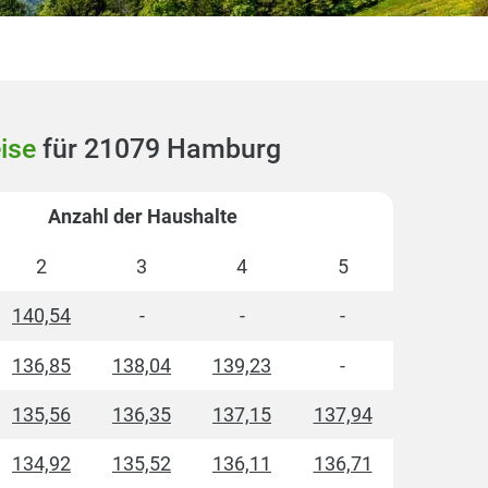
ise
für 21079 Hamburg
Anzahl der Haushalte
2
3
4
5
140,54
-
-
-
136,85
138,04
139,23
-
135,56
136,35
137,15
137,94
134,92
135,52
136,11
136,71