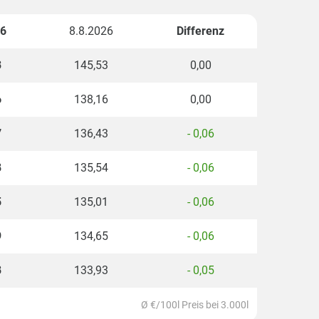
26
8.8.2026
Differenz
3
145,53
0,00
6
138,16
0,00
7
136,43
- 0,06
8
135,54
- 0,06
5
135,01
- 0,06
9
134,65
- 0,06
8
133,93
- 0,05
Ø €/100l Preis bei 3.000l