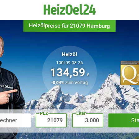
Heizölpreise für 21079 Hamburg
Heizöl
100l 09.08.26
134,59
€
-0,04%
zum Vortag
PLZ
Liter
rechner
St