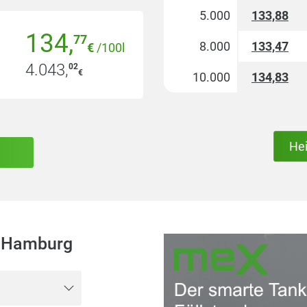
5.000
133,88
134
,
77
8.000
133,47
€
/100l
4.043
,
02
€
10.000
134,83
He
 Hamburg