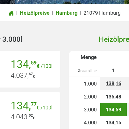
Heizölpreise
Hamburg
21079 Hamburg
|
|
|
 3.000l
Heizölpre
Menge
134
,
59
€
/100l
1
Gesamtliter
4.037
,
67
€
138,16
1.000
2.000
135,48
134
,
77
€
/100l
3.000
134,59
4.043
,
02
€
4.000
134,15