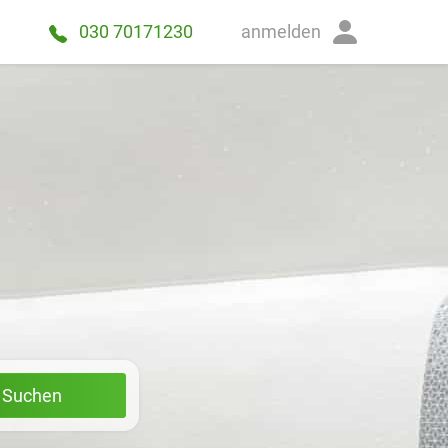
anmelden
030 70171230
t Suchen