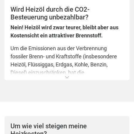
Wird Heizöl durch die CO2-
Besteuerung unbezahlbar?
Nein! Heizöl wird zwar teurer, bleibt aber aus
Kostensicht ein attraktiver Brennstoff.
Um die Emissionen aus der Verbrennung
fossiler Brenn- und Kraftstoffe (insbesondere
Heizöl, Flüssiggas, Erdgas, Kohle, Benzin,
Diesel) einzuschränken, hat die
Bundesregierung eine CO2-Bepreisung
festgelegt. Hierbei handelt es sich nicht um
eine CO2-Steuer, sondern um einen
Zertifikatehandel. Seit 2021 wird bei mehr als
4.000 Raffinerien und Gas-Lieferanten eine
Abgabe je Tonne CO2 erhoben, die bis 2025
Um wie viel steigen meine
schrittweise steigt. Ab 2026 erfolgt die
Heizkosten?