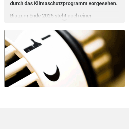
durch das Klimaschutzprogramm vorgesehen.
Bis zum Ende 2025 steht auch einer
Modernisierung von "Öl auf Öl" nichts im Wege.
Bis dahin können Ölheizungen auch ohne
erneuerbare Energien neu eingebaut werden.
Ab 2026 ist es weiterhin möglich, Öl-
Brennwerttechnik als Hybridsystem neu
installieren zu lassen. Gekoppelt mit
erneuerbarer Energie hat die Ölheizung also
durchaus Zukunft.