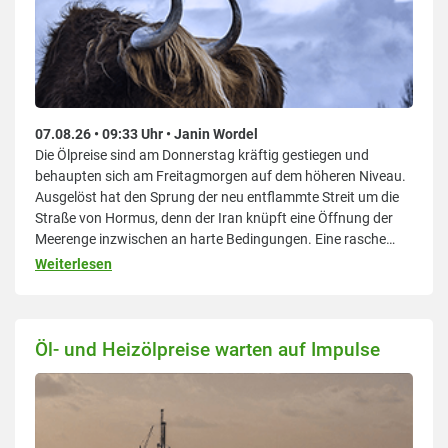
07.08.26 • 09:33 Uhr • Janin Wordel
Die Ölpreise sind am Donnerstag kräftig gestiegen und
behaupten sich am Freitagmorgen auf dem höheren Niveau.
Ausgelöst hat den Sprung der neu entflammte Streit um die
Straße von Hormus, denn der Iran knüpft eine Öffnung der
Meerenge inzwischen an harte Bedingungen. Eine rasche
Einigung mit Washington rückt damit in weite Ferne. Mit den
Weiterlesen
Heizölpreisen geht es damit erstmal wieder nach oben. Im
Durchschnitt
Öl- und Heizölpreise warten auf Impulse