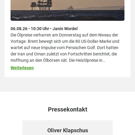
06.08.26 • 10:30 Uhr • Janin Wordel
Die Ölpreise verharren am Donnerstag auf dem Niveau der
Vortage. Brent bewegt sich um die 80 US-Dollar-Marke und
wartet auf neue Impulse vom Persischen Golf. Dort hatten
der Iran und Oman zuletzt von Fortschritten berichtet, die
Hoffnung an den Ölbörsen sät. Die Heizölpreise in
Deutschland, Österreich und der Schweiz bewegen sich am
Weiterlesen
Vormittag wenig und halten aktuell ihr Vortagesniveau.Die
Ölpreise
Pressekontakt
Oliver Klapschus