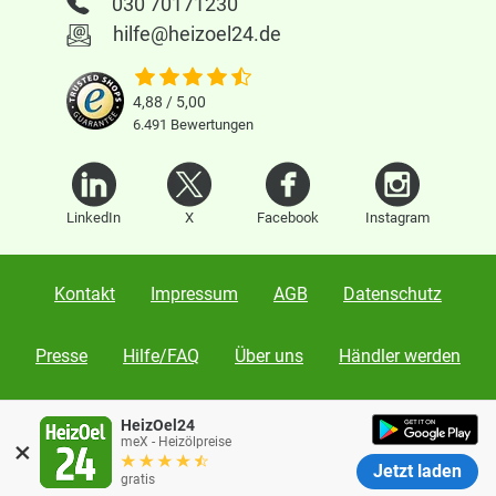
030 70171230
hilfe@heizoel24.de
4,88 / 5,00
6.491
Bewertungen
LinkedIn
X
Facebook
Instagram
Kontakt
Impressum
AGB
Datenschutz
Presse
Hilfe/FAQ
Über uns
Händler werden
Karriere
Vertrag widerrufen
HeizOel24
×
meX - Heizölpreise
Jetzt laden
Warnung:
Fake-Shops mit Vorkasse
interaid GmbH
|
Ullsteinstraße 120
|
12109 Berlin
gratis