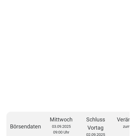
Mittwoch
Schluss
Veränd
Börsendaten
03.09.2025
zum Vo
Vortag
09:00 Uhr
02.09.2025