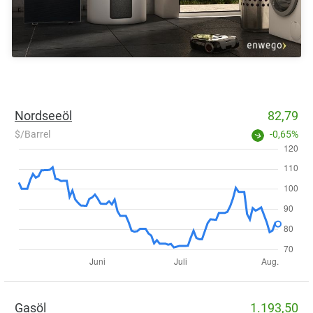
Nordseeöl
82,79
$/Barrel
-0,65%
Gasöl
1.193,50