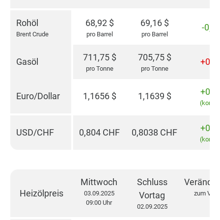
Rohöl
68,92
$
69,16
$
-0,3
Brent Crude
pro Barrel
pro Barrel
711,75
$
705,75
$
Gasöl
+0,8
pro Tonne
pro Tonne
+0,1
Euro/Dollar
1,1656
$
1,1639
$
(konst
+0,0
USD/CHF
0,804
CHF
0,8038
CHF
(konst
Mittwoch
Schluss
Verände
Heizölpreis
03.09.2025
zum Vort
Vortag
09:00 Uhr
02.09.2025