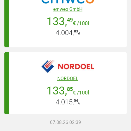
emweo GmbH
133
,
49
€
/100l
4.004
,
83
€
NORDOEL
133
,
85
€
/100l
4.015
,
54
€
07.08.26 02:39