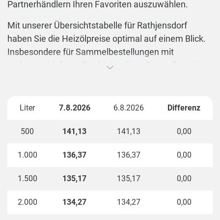
Partnerhändlern Ihren Favoriten auszuwählen.
Mit unserer Übersichtstabelle für Rathjensdorf
haben Sie die Heizölpreise optimal auf einem Blick.
Insbesondere für Sammelbestellungen mit
mehreren Lieferstellen bietet diese Darstellung eine
praktische Übersicht.
Bei einer Einzelbestellung ist die erste
Liter
7.8.2026
6.8.2026
Differenz
Tabellenspalte von Relevanz. Je nach gewünschter
Bestellmenge können Sie den 100-Liter-Preis ganz
500
141,13
141,13
0,00
einfach ablesen. Da der Literpreis mit steigender
Heizölmenge sinkt, kann es sinnvoll sein sich für die
1.000
136,37
136,37
0,00
Bestellung mit den Nachbarn
zusammenzuschließen. Das Sparpotenzial wird
1.500
135,17
135,17
0,00
ersichtlich, wenn man die Preise bei
2.000
134,27
134,27
0,00
unterschiedlicher Bestellmenge und
entsprechenden Lieferstellen miteinander