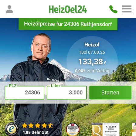
Heizölpreise für 24306 Rathjensdorf
Heizöl
100l 07.08.26
133,38
€
0,00%
zum Vortag
PLZ
Liter
Starten
4,88
Sehr Gut