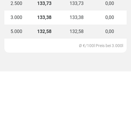
2.500
133,73
133,73
0,00
vergleicht.
3.000
133,38
133,38
0,00
In 24306 Rathjensdorf liegen die Heizölpreise aktuell
bei 133,38 EUR pro 100 Liter. Das sind 8,98 EUR pro
5.000
132,58
132,58
0,00
100 Liter bzw. 7,22% über dem 3000-Liter-
Durchschnittspreis für Deutschland.
Ø €/100l Preis bei 3.000l