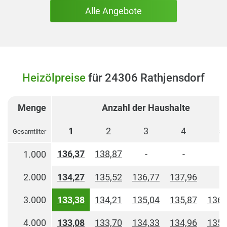
Alle Angebote
Heizölpreise
für 24306 Rathjensdorf
Menge
Anzahl der Haushalte
1
2
3
4
5
Gesamtliter
136,37
138,87
-
-
-
1.000
2.000
134,27
135,52
136,77
137,96
-
3.000
133,38
134,21
135,04
135,87
136,
4.000
133,08
133,70
134,33
134,96
135,