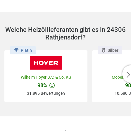
Welche Heizöllieferanten gibt es in 24306
Rathjensdorf?
Platin
Silber
Wilhelm Hoyer B.V. & Co. KG
Mobene G
98%
9
31.896 Bewertungen
10.580 