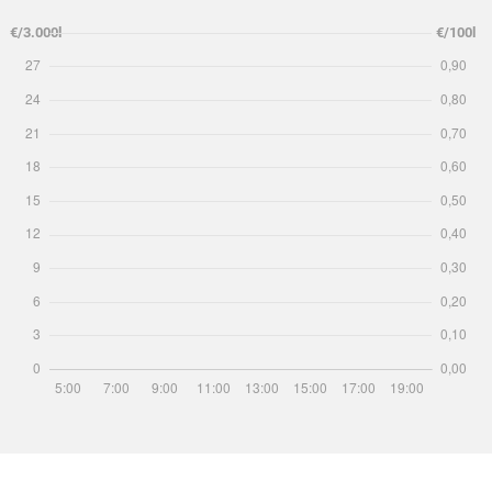
€/3.000l
€/100l