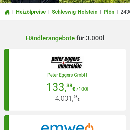
Heizölpreise
Schleswig-Holstein
Plön
243
|
|
|
|
Händlerangebote
für 3.000l
Peter Eggers GmbH
133
,
38
€
/100l
4.001
,
26
€