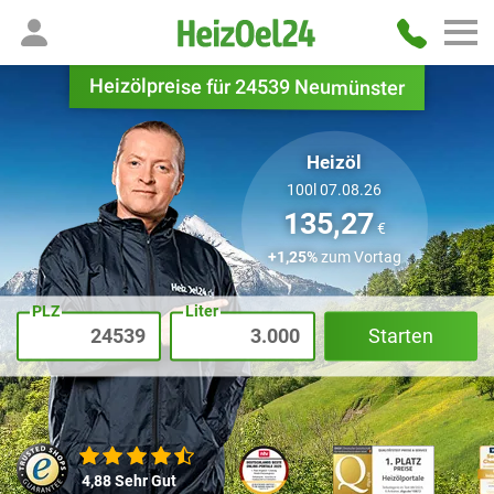
Heizölpreise für 24539 Neumünster
Heizöl
100l 07.08.26
135,27
€
+1,25%
zum Vortag
PLZ
Liter
Starten
4,88
Sehr Gut