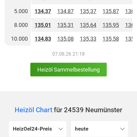
5.000
134,37
134,87
135,37
135,87
136,
8.000
135,01
135,31
135,64
135,95
136,
10.000
134,83
135,08
135,33
135,58
135,
07.08.26 21:18
Heizöl Sammelbestellung
Heizöl Chart
für 24539 Neumünster
HeizOel24-Preis
heute