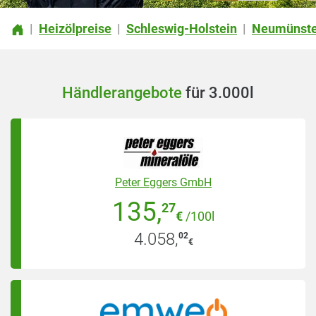
Heizölpreise
Schleswig-Holstein
Neumünster
|
|
|
Händlerangebote
für 3.000l
Peter Eggers GmbH
135
,
27
€
/100l
4.058
,
02
€