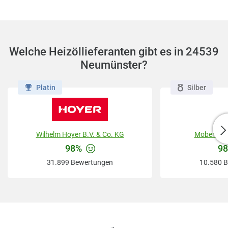
Welche Heizöllieferanten gibt es in 24539
Neumünster?
Platin
Silber
Wilhelm Hoyer B.V. & Co. KG
Mobene G
98%
9
31.899 Bewertungen
10.580 