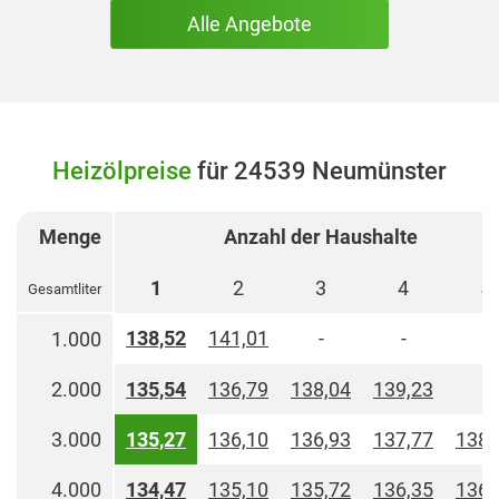
Alle Angebote
Heizölpreise
für 24539 Neumünster
Menge
Anzahl der Haushalte
1
2
3
4
5
Gesamtliter
138,52
141,01
-
-
-
1.000
2.000
135,54
136,79
138,04
139,23
-
3.000
135,27
136,10
136,93
137,77
138,
4.000
134,47
135,10
135,72
136,35
136,