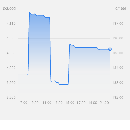
€/3.000l
€/100l