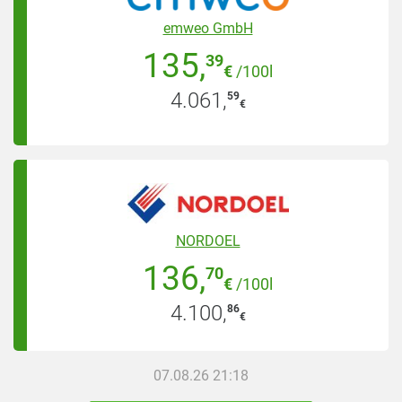
emweo GmbH
135
,
39
€
/100l
4.061
,
59
€
NORDOEL
136
,
70
€
/100l
4.100
,
86
€
07.08.26 21:18