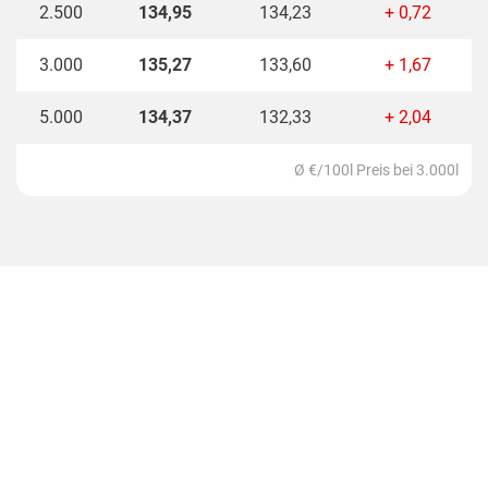
2.500
134,95
134,23
+ 0,72
Heizölpreise derzeit bei 135,27 EUR pro 100 Liter.
Das sind 8,32 EUR pro 100 Liter bzw. 6,55% über
3.000
135,27
133,60
+ 1,67
dem 3000-Liter-Durchschnittspreis für Deutschland.
5.000
134,37
132,33
+ 2,04
Ø €/100l Preis bei 3.000l