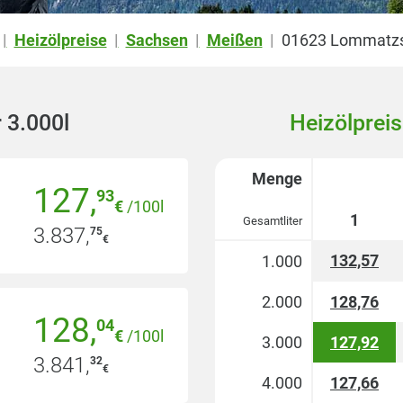
Heizölpreise
Sachsen
Meißen
01623 Lommatz
|
|
|
|
 3.000l
Heizölpreis
Menge
127
,
93
€
/100l
1
Gesamtliter
3.837
,
75
€
132,57
1.000
2.000
128,76
128
,
04
€
/100l
3.000
127,92
3.841
,
32
€
4.000
127,66