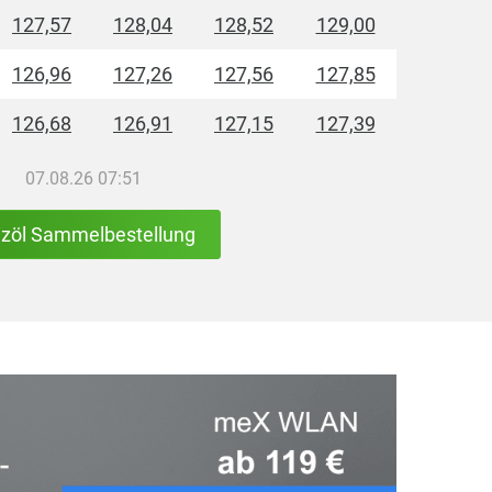
127,57
128,04
128,52
129,00
126,96
127,26
127,56
127,85
126,68
126,91
127,15
127,39
07.08.26 07:51
izöl Sammelbestellung