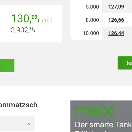
5.000
127,09
130
,
09
8.000
126,66
€
/100l
3.902
,
72
 Energie GmbH & Co. KG
€
10.000
126,44
He
Lommatzsch