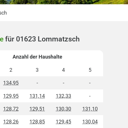
sch
e
für 01623 Lommatzsch
Anzahl der Haushalte
2
3
4
5
134,95
-
-
-
129,95
131,14
132,33
-
128,72
129,51
130,30
131,10
128,26
128,85
129,45
130,04