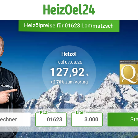
Heizölpreise für 01623 Lommatzsch
Heizöl
100l 07.08.26
127,92
€
+2,70%
zum Vortag
PLZ
Liter
rechner
St