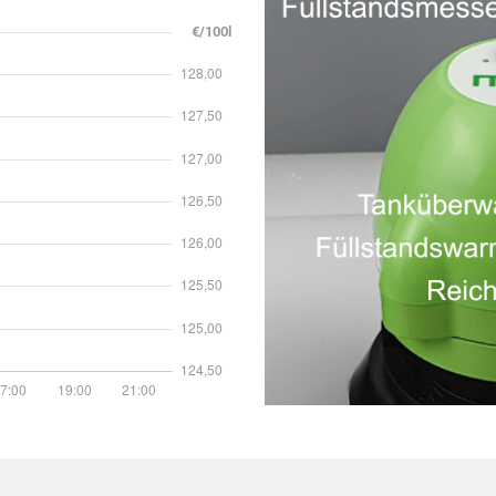
€/100l