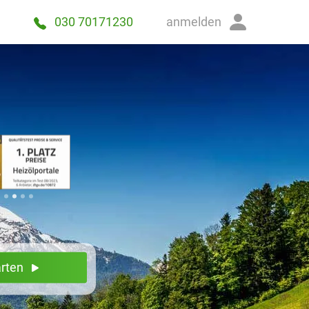
anmelden
030 70171230
arten