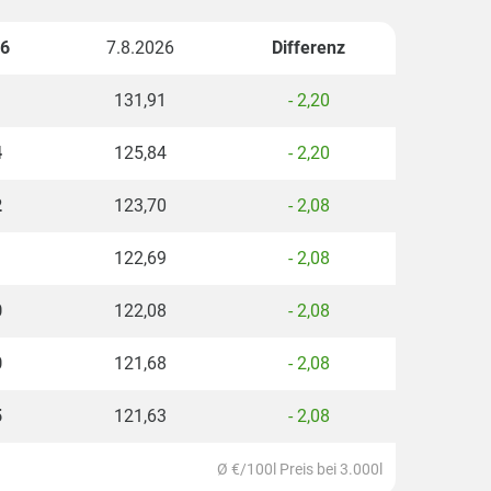
26
7.8.2026
Differenz
1
131,91
- 2,20
4
125,84
- 2,20
2
123,70
- 2,08
1
122,69
- 2,08
0
122,08
- 2,08
0
121,68
- 2,08
5
121,63
- 2,08
Ø €/100l Preis bei 3.000l