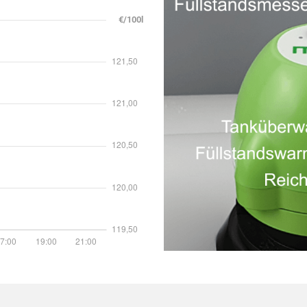
€/100l