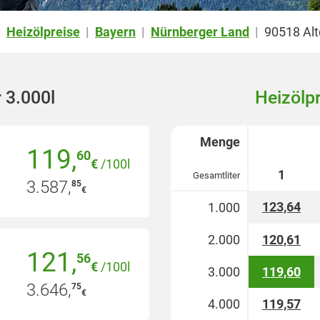
Heizölpreise
Bayern
Nürnberger Land
90518 Alt
|
|
|
|
 3.000l
Heizölp
Menge
119
,
60
€
/100l
1
Gesamtliter
3.587
,
85
€
123,64
1.000
2.000
120,61
121
,
56
€
/100l
3.000
119,60
3.646
,
75
€
4.000
119,57