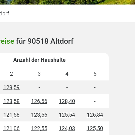
dorf
reise
für 90518 Altdorf
Anzahl der Haushalte
2
3
4
5
129,59
-
-
-
123,58
126,56
128,40
-
121,58
123,56
125,54
126,84
121,06
122,55
124,03
125,50