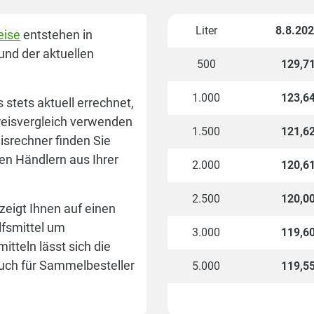
Liter
8.8.20
eise
entstehen in
und der aktuellen
500
129,7
1.000
123,6
stets aktuell errechnet,
reisvergleich verwenden
1.500
121,6
isrechner finden Sie
en Händlern aus Ihrer
2.000
120,6
2.500
120,0
zeigt Ihnen auf einen
ilfsmittel um
3.000
119,6
tteln lässt sich die
 auch für Sammelbesteller
5.000
119,5