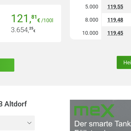
5.000
119,55
121
,
81
8.000
119,48
€
/100l
3.654
,
25
€
10.000
119,45
He
 Altdorf