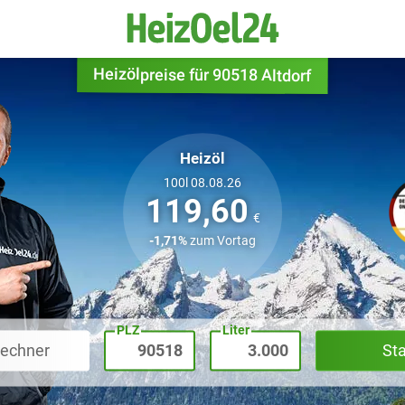
Heizölpreise für 90518 Altdorf
Heizöl
100l 08.08.26
119,60
€
-1,71%
zum Vortag
PLZ
Liter
rechner
St