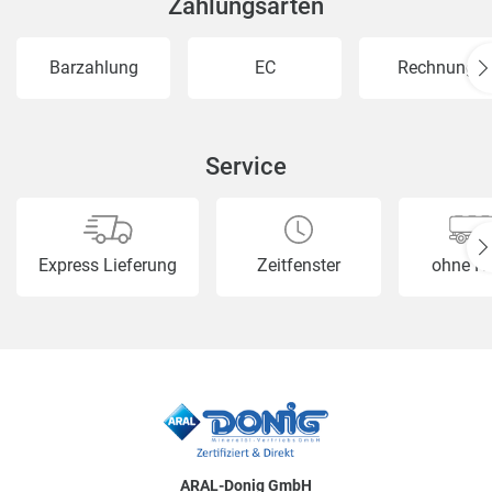
Zahlungsarten
Barzahlung
EC
Rechnung
Service
Express Lieferung
Zeitfenster
ohne H
ARAL-Donig GmbH