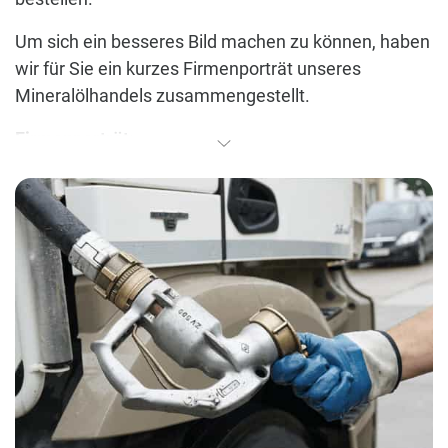
Um sich ein besseres Bild machen zu können, haben
wir für Sie ein kurzes Firmenporträt unseres
Mineralölhandels zusammengestellt.
Firmenporträt:
Das im Jahr 1950 von Rudi Donig gegründete
Familienunternehmen ist einer der führenden
Fachbetriebe in der Mineralöl- und
Schmierstoffbranche und wird seit 2019 bereits in
der 3. Generation geführt.
Als zertifizierter ARAL Markenvertriebspartner steht
das Unternehmen im Bereich Heizöle, Kraftstoffe,
AdBlue® & Schmierstoffe für aller höchste
Qualitätsansprüche (DIN-Norm). Neben der
Bereitstellung hochwertiger Produkte, bietet die