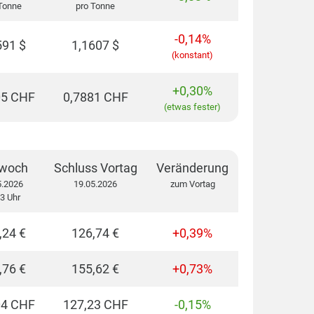
Tonne
pro Tonne
-0,14%
591
$
1,1607
$
(konstant)
+0,30%
05
CHF
0,7881
CHF
(etwas fester)
twoch
Schluss Vortag
Veränderung
5.2026
19.05.2026
zum Vortag
3 Uhr
,24 €
126,74 €
+0,39%
,76 €
155,62 €
+0,73%
04 CHF
127,23 CHF
-0,15%