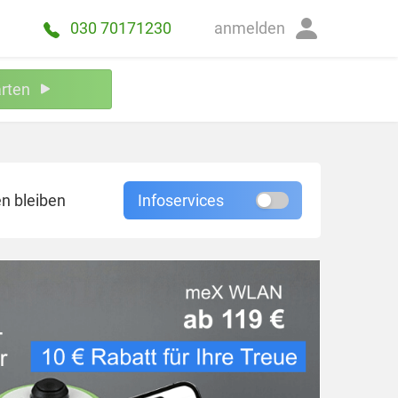
anmelden
030 70171230
arten
n bleiben
Infoservices