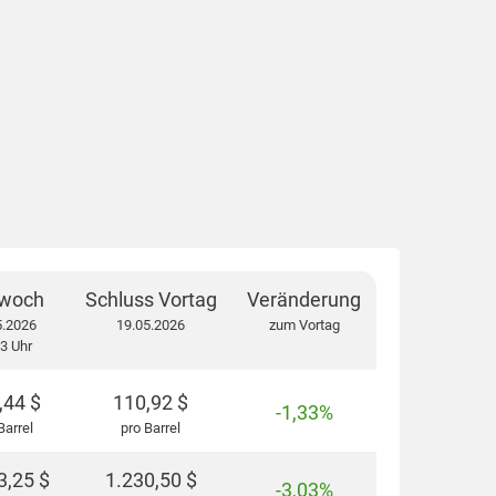
twoch
Schluss Vortag
Veränderung
5.2026
19.05.2026
zum Vortag
3 Uhr
,44
$
110,92
$
-1,33%
Barrel
pro Barrel
3,25
$
1.230,50
$
-3,03%