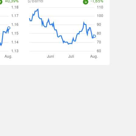
+0,39%
$/Barrel
-1,65%