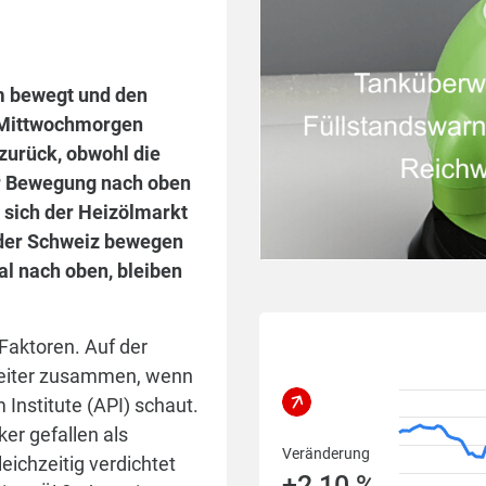
m bewegt und den
 Mittwochmorgen
zurück, obwohl die
ür Bewegung nach oben
t sich der Heizölmarkt
d der Schweiz bewegen
l nach oben, bleiben
Faktoren. Auf der
weiter zusammen, wenn
Institute (API) schaut.
ker gefallen als
Veränderung
eichzeitig verdichtet
+2,10 %