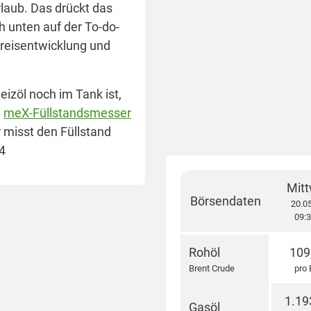
laub. Das drückt das
 unten auf der To-do-
 Preisentwicklung und
eizöl noch im Tank ist,
m
meX-Füllstandsmesser
 misst den Füllstand
24
Mit
Börsendaten
20.0
09:3
Rohöl
109
Brent Crude
pro 
1.19
Gasöl