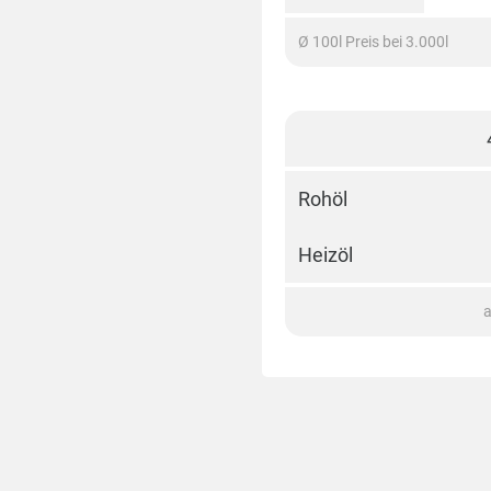
Ø 100l Preis bei 3.000l
Rohöl
Heizöl
a