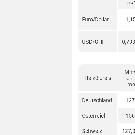
pro 
Euro/Dollar
1,1
USD/CHF
0,79
Mit
Heizölpreis
20.0
09:3
Deutschland
127
Österreich
156
Schweiz
127,