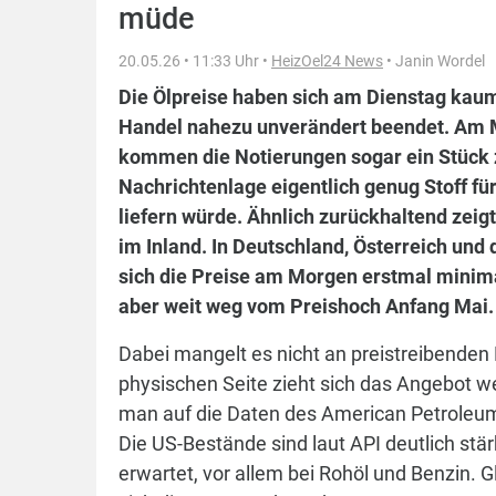
müde
20.05.26 • 11:33 Uhr •
HeizOel24 News
• Janin Wordel
Die Ölpreise haben sich am Dienstag kau
Handel nahezu unverändert beendet. Am
kommen die Notierungen sogar ein Stück 
Nachrichtenlage eigentlich genug Stoff f
liefern würde. Ähnlich zurückhaltend zeig
im Inland. In Deutschland, Österreich un
sich die Preise am Morgen erstmal minima
aber weit weg vom Preishoch Anfang Mai.
Dabei mangelt es nicht an preistreibenden 
physischen Seite zieht sich das Angebot 
man auf die Daten des American Petroleum 
Die US-Bestände sind laut API deutlich stär
erwartet, vor allem bei Rohöl und Benzin. Gl