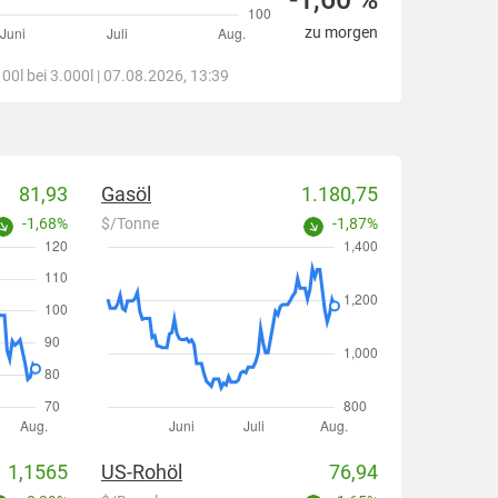
zu morgen
00l bei 3.000l | 07.08.2026, 13:39
81,93
Gasöl
1.180,75
-1,68%
$/Tonne
-1,87%
1,1565
US-Rohöl
76,94