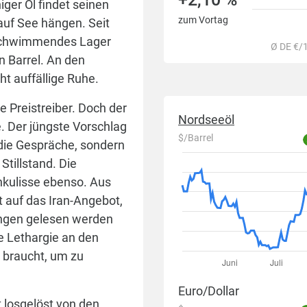
ger Öl findet seinen
zum Vortag
auf See hängen. Seit
t schwimmendes Lager
Ø DE €/1
n Barrel. An den
t auffällige Ruhe.
 Preistreiber. Doch der
Nordseeöl
e. Der jüngste Vorschlag
$/Barrel
 die Gespräche, sondern
tillstand. Die
hkulisse ebenso. Aus
 auf das Iran-Angebot,
tungen gelesen werden
se Lethargie an den
e braucht, um zu
Euro/Dollar
t losgelöst von den