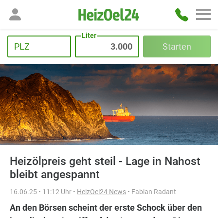
Liter
PLZ
Starten
Heizölpreis geht steil - Lage in Nahost
bleibt angespannt
16.06.25 • 11:12 Uhr •
HeizOel24 News
• Fabian Radant
An den Börsen scheint der erste Schock über den