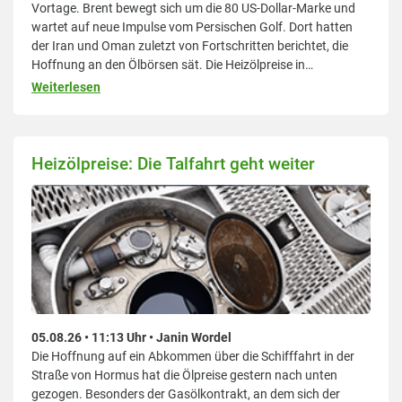
Vortage. Brent bewegt sich um die 80 US-Dollar-Marke und
wartet auf neue Impulse vom Persischen Golf. Dort hatten
der Iran und Oman zuletzt von Fortschritten berichtet, die
Hoffnung an den Ölbörsen sät. Die Heizölpreise in
Deutschland, Österreich und der Schweiz bewegen sich am
Weiterlesen
Vormittag wenig und halten aktuell ihr Vortagesniveau.Die
Ölpreise
Heizölpreise: Die Talfahrt geht weiter
05.08.26 • 11:13 Uhr • Janin Wordel
Die Hoffnung auf ein Abkommen über die Schifffahrt in der
Straße von Hormus hat die Ölpreise gestern nach unten
gezogen. Besonders der Gasölkontrakt, an dem sich der