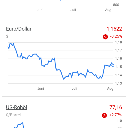
Euro/Dollar
1,1522
$
-0,25%
US-Rohöl
77,16
$/Barrel
+2,77%