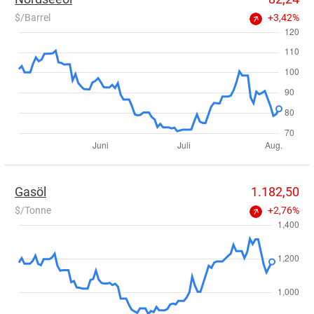
$/Barrel
+3,42%
Gasöl
1.182,50
$/Tonne
+2,76%