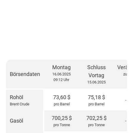
Montag
Schluss
Verän
Börsendaten
16.06.2025
zum V
Vortag
09:12 Uhr
15.06.2025
Rohöl
73,60
$
75,18
$
-2,
Brent Crude
pro Barrel
pro Barrel
700,25
$
702,25
$
Gasöl
-0,
pro Tonne
pro Tonne