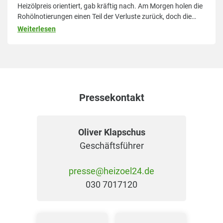
Heizölpreis orientiert, gab kräftig nach. Am Morgen holen die
Rohölnotierungen einen Teil der Verluste zurück, doch die
Entspannungsfantasie prägt den Handel weiter. Die
Weiterlesen
Heizölpreise in Deutschland und Österreich geben weiter
nach. In
Pressekontakt
Oliver Klapschus
Geschäftsführer
presse@heizoel24.de
030 7017120