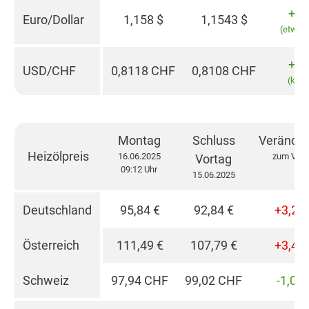
+0,
Euro/Dollar
1,158
$
1,1543
$
(etwas 
+0,
USD/CHF
0,8118
CHF
0,8108
CHF
(kons
Montag
Schluss
Verände
Heizölpreis
16.06.2025
zum Vort
Vortag
09:12 Uhr
15.06.2025
Deutschland
95,84 €
92,84 €
+3,23
Österreich
111,49 €
107,79 €
+3,43
Schweiz
97,94 CHF
99,02 CHF
-1,08