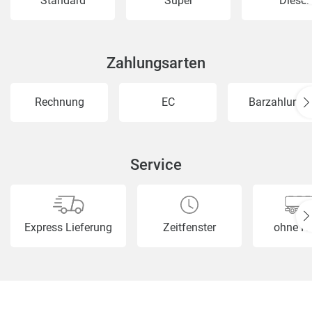
Standard
Super
Diesel
Zahlungsarten
Rechnung
EC
Barzahlung
Service
Express Lieferung
Zeitfenster
ohne H