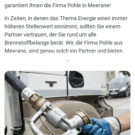
garantiert Ihnen die Firma Pohle in Meerane!
In Zeiten, in denen das Thema Energie einen immer
höheren Stellenwert einnimmt, sollten Sie einem
Partner vertrauen, der Sie rund um alle
Brennstoffbelange berät. Wir, die Firma Pohle aus
Meerane, sind genau solch ein Partner und bieten
Ihnen einen umfangreichen Service aus einer Hand.
Bereits in der sechsten Generation führen wir
unseren Familienbetrieb mit viel Hingabe und
Leidenschaft. Seit jeher garantieren wir jedem
Kunden Produkte in einer ausnahmslos hohen
Qualität und das zu zu Top-Konditionen