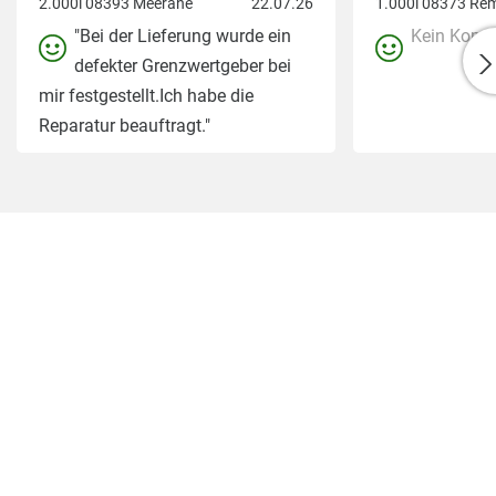
2.000l 08393 Meerane
22.07.26
"Bei der Lieferung wurde ein
Kein Komm
defekter Grenzwertgeber bei
mir festgestellt.Ich habe die
Reparatur beauftragt."