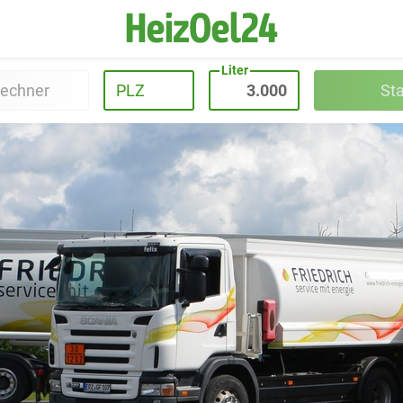
Liter
rechner
PLZ
St