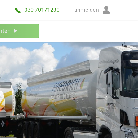
anmelden
030 70171230
arten