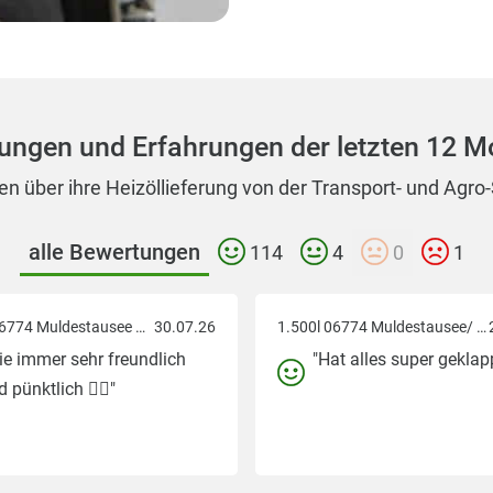
ungen und Erfahrungen der letzten 12 M
n über ihre Heizöllieferung von der Transport- und Agro
alle Bewertungen
114
4
0
1
1.300l 06774 Muldestausee OT Friedersdorf
30.07.26
1.500l 06774 Muldestausee/ Gossa
ie immer sehr freundlich
"Hat alles super geklapp
 pünktlich 👍🏻"