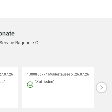
onate
-Service Raguhn e.G.
27.07.26
1.000l 06774 Muldestausee ot schmerz
26.07.26
t."
"Zufrieden"