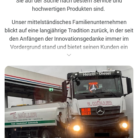
Sie auf der Suche nach bestem Service und
hochwertigen Produkten sind. ​
Unser mittelständisches Familienunternehmen
blickt auf eine langjährige Tradition zurück, in der seit
den Anfängen der Innovationsgedanke immer im
Vordergrund stand und bietet seinen Kunden ein
breites Programm von Mineralölprodukten wie
Heizöl, Diesel und Additive.
Wir bürgen für erstklassige Qualität der von uns
vertriebenen Produkte und Dienstleistungen.
Durch unseren modernen Fuhrpark steht immer der
richtige Tankwagen für unsere Kunden zur
Verfügung, damit Sie durch qualifiziertes, geschultes
Fahrpersonal stets sorgfältig und freundlich beliefert
werden.