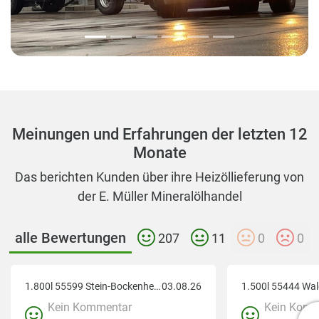
Meinungen und Erfahrungen der letzten 12
Monate
Das berichten Kunden über ihre Heizöllieferung von
der E. Müller Mineralölhandel
alle Bewertungen
207
11
0
0
1.800l 55599 Stein-Bockenheim
03.08.26
1.500l 55444 Wa
Kein Kommentar
Kein Komm