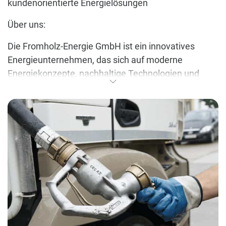
kundenorientierte Energielösungen
Über uns:
Die Fromholz-Energie GmbH ist ein innovatives
Energieunternehmen, das sich auf moderne
Energiekonzepte, nachhaltige Technologien und
effiziente Versorgungslösungen spezialisiert hat. Mit
langjähriger Erfahrung, technischem Know-how und
einem starken Qualitätsbewusstsein begleiten wir
Privatkunden, Gewerbekunden und Kommunen auf
dem Weg zu einer sicheren, kosteneffizienten und
zukunftsorientierten Energieversorgung.
Unsere Mission:
Wir schaffen verlässliche, nachhaltige und