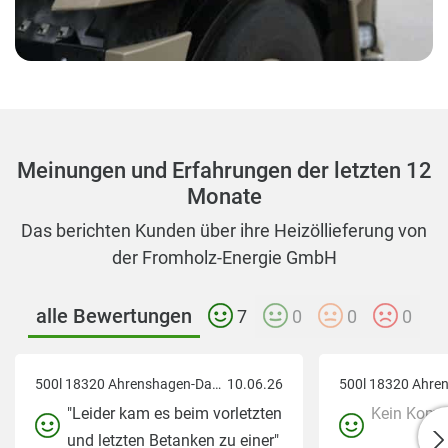
wirtschaftliche Energie-Lösungen, die Menschen
und Unternehmen entlasten, Energiekosten senken
und gleichzeitig die Umwelt schonen. Unser
Anspruch ist es, Transparenz, Sicherheit und Qualität
in den Mittelpunkt jedes Projekts zu stellen.
Meinungen und Erfahrungen der letzten 12
Monate
Unsere Werte
Das berichten Kunden über ihre Heizöllieferung von
• Sicherheit & Vertrauen – Wir arbeiten transparent,
der Fromholz-Energie GmbH
zuverlässig und kundenorientiert.
alle Bewertungen
7
0
0
0
• Nachhaltigkeit – Unser Fokus liegt auf
umweltfreundlichen, zukunftssicheren
Technologien.
500l 18320 Ahrenshagen-Daskow
10.06.26
"Leider kam es beim vorletzten
Kein Komm
• Qualität & Präzision – Fachgerechte Umsetzung
und letzten Betanken zu einer"
und zertifizierte Standards sind unser Anspruch.