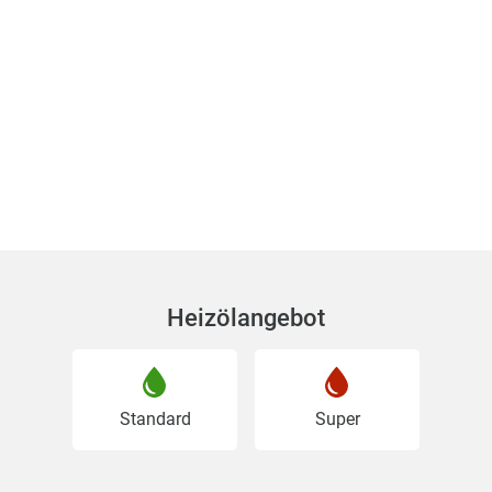
• Persönliche, verständliche und ehrliche Beratung
• Planung, Umsetzung & Service – alles aus einer
Hand
• Moderne Technologien & geprüfte Qualität
• Kostensicherheit & faire Vertragsgestaltung
• Langfristige Partnerschaften & Servicekonzepte
Heizölangebot
Zielgruppen:
• Private Haushalte
• Gewerbe & Industrie
Standard
Super
• Immobilienwirtschaft