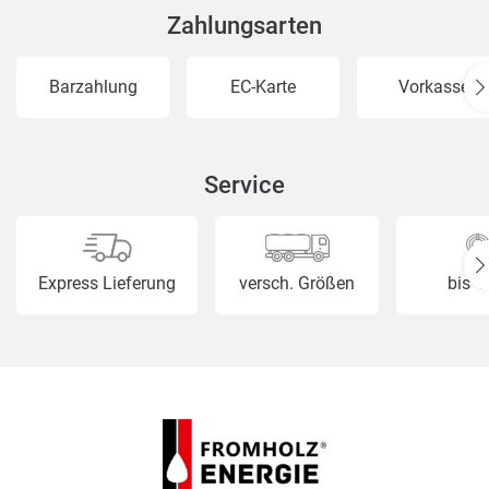
• Kommunen & öffentliche Einrichtungen
Zahlungsarten
Barzahlung
EC-Karte
Vorkasse
Service
Express Lieferung
versch. Größen
bis 