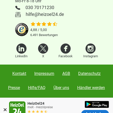
Mo-Fr 8-18 Uhr
030 70171230
hilfe@heizoel24.de
4,88 / 5,00
6.491
Bewertungen
LinkedIn
X
Facebook
Instagram
Kontakt
Impressum
AGB
Datenschutz
Presse
Hilfe/FAQ
Über uns
Händler werden
Karriere
Vertrag widerrufen
HeizOel24
×
meX - Heizölpreise