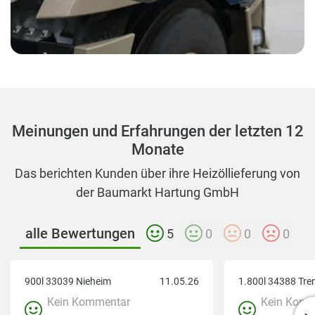
Meinungen und Erfahrungen der letzten 12
Monate
Das berichten Kunden über ihre Heizöllieferung von
der Baumarkt Hartung GmbH
alle Bewertungen
5
0
0
0
900l 33039 Nieheim
11.05.26
1.800l 34388 Tre
Kein Kommentar
Kein Komm