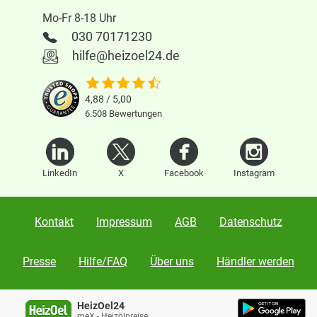
Mo-Fr 8-18 Uhr
030 70171230
hilfe@heizoel24.de
4,88 / 5,00
6.508
Bewertungen
LinkedIn
X
Facebook
Instagram
Kontakt
Impressum
AGB
Datenschutz
Presse
Hilfe/FAQ
Über uns
Händler werden
Karriere
Vertrag widerrufen
HeizOel24
meX - Heizölpreise