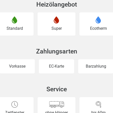
Heizölangebot
Standard
Super
Ecotherm
Zahlungsarten
Vorkasse
EC-Karte
Barzahlung
Service
Zeitfenster
ohne Hänger
bis 60m