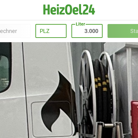
Liter
rechner
PLZ
St