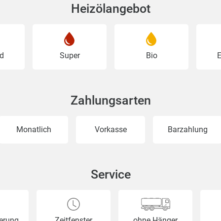
Heizölangebot
d
Super
Bio
E
Zahlungsarten
Monatlich
Vorkasse
Barzahlung
Service
ferung
Zeitfenster
ohne Hänger