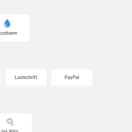
cotherm
Lastschrift
PayPal
bis 80m