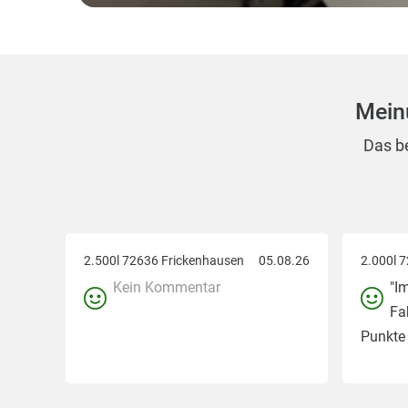
Mein
Das be
2.500l 72636 Frickenhausen
05.08.26
2.000l 
Kein Kommentar
"I
Fa
Punkte 