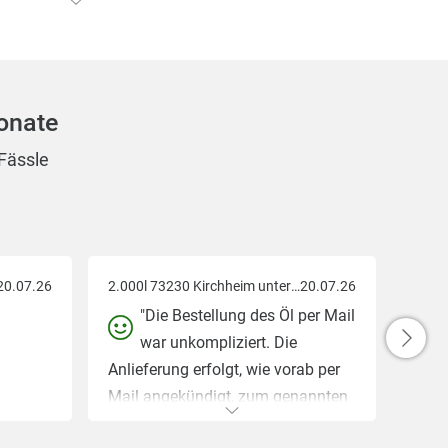
 auch kurzfristig einspringt.
ls Kunden bei uns zu begrüßen.
onate
 Fässle
20.07.26
2.000l 73230 Kirchheim unter Teck
20.07.26
"Die Bestellung des Öl per Mail
war unkompliziert. Die
Anlieferung erfolgt, wie vorab per
Mail angekündigt, zum genannten
Zeitpunkt. Der Mitarbeiter war sehr