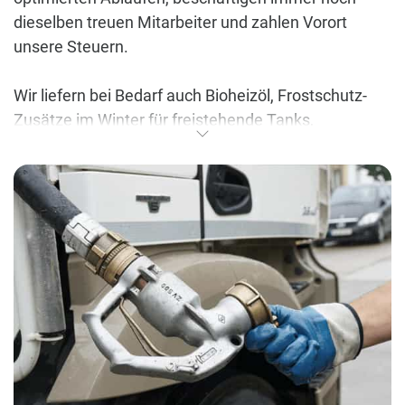
dieselben treuen Mitarbeiter und zahlen Vorort
unsere Steuern.
Wir liefern bei Bedarf auch Bioheizöl, Frostschutz-
Zusätze im Winter für freistehende Tanks,
Holzpellets, Schmierstoffe, Propan und technische
Gase. Heizöl für Bautrocknung, sowie DIESEL &
AdBlue für Baustellen, Handwerk und
Landwirtschaft. Wir informieren Sie regelmäßig über
moderne Brennwerttechnik. Unser Ziel ist es
weiterhin attraktive Angebote im Markt für unsere
Kunden zu generieren.